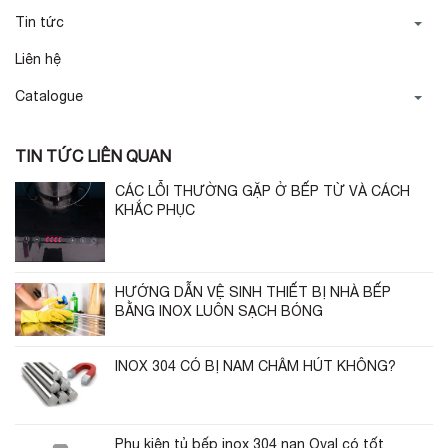
Tin tức
Liên hệ
Catalogue
TIN TỨC LIÊN QUAN
CÁC LỖI THƯỜNG GẶP Ở BẾP TỪ VÀ CÁCH
KHẮC PHỤC
HƯỚNG DẪN VỆ SINH THIẾT BỊ NHÀ BẾP
BẰNG INOX LUÔN SẠCH BÓNG
INOX 304 CÓ BỊ NAM CHÂM HÚT KHÔNG?
Phụ kiện tủ bếp inox 304 nan Oval có tốt