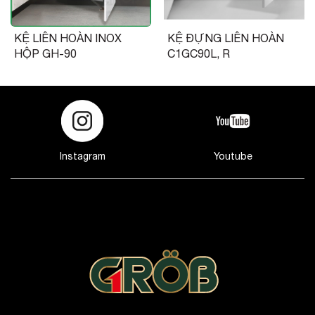
KỆ LIÊN HOÀN INOX
KỆ ĐỰNG LIÊN HOÀN
HỘP GH-90
C1GC90L, R
Instagram
Youtube