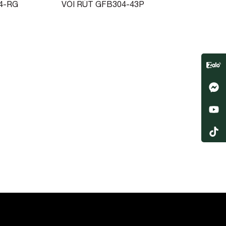
4-RG
VÒI RÚT GFB304-43P