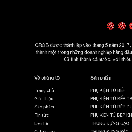
Thông số kỹ thuật của sản phẩm
Mọi thông tin về sản phẩm được thể hiện rõ q
GROB được thành lập vào tháng 5 năm 2017, h
thành một trong những doanh nghiệp hàng đầu t
63 tỉnh thành cả nước. Với nhiều 
Về chúng tôi
Sản phẩm
Tại sao GROB được khách hàng tin d
Trang chủ
PHỤ KIỆN TỦ BẾP
Với phương châm lấy chữ tín làm thương h
Giới thiệu
PHỤ KIỆN TỦ BẾP T
cao chất lượng sản phẩm cũng như dịch vụ hậ
Sản phẩm
PHỤ KIỆN TỦ BẾP D
hàng. GROB luôn tự hào về các sản phẩm cũng
Tin tức
PHỤ KIÊN TỦ BẾP K
GROB hệ thống đại lý, chi nhánh trên kh
Liên hệ
THÙNG ĐỰNG GẠO
Minh, Cần Thơ….
Catalogue
THÙNG ĐỰNG RÁC