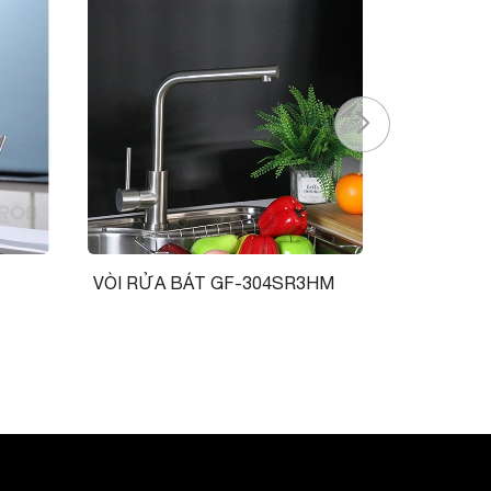
VÒI RỬA BÁT GF-304SR3HM
VÒI RỬA 