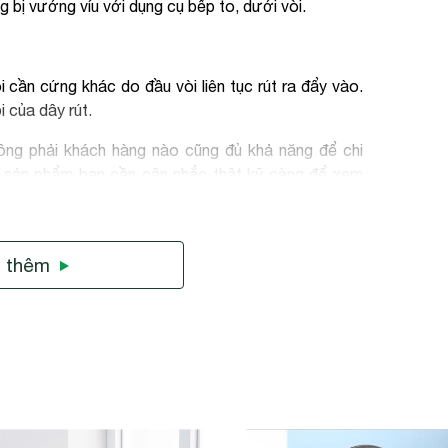
 bị vướng víu với dụng cụ bếp to, dưới vòi.
i cần cứng khác do đầu vòi liên tục rút ra đẩy vào.
 của dây rút.
ông phải khách hàng nào cũng đủ khả năng để chi
a sản phẩm bạn cần cân nhắc thật kỹ càng để xem
ù hợp với căn bếp của gia đình mình hay không.
 thêm
i cần cứng khác do đầu vòi liên tục ra và đẩy vào.
 của dây rút.
quá dài và sau đó thả ra đột ngột, để tránh làm giảm
 đơn giản tại nhà