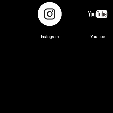
Gioăng cao su
Băng tan
Bước 2: Tiến hành vệ sinh nơi cần lắp vòi nướ
Trước khi lắp đặt, bạn cần vệ sinh vòi bằn
Instagram
Youtube
phẩm. Đồng thời thực hiện xả nước tự do để
đó ngắt nguồn nước bằng cách khóa van ống 
hiểu quả, tránh văng nước.
Bước 3: Cách lắp vòi nước vào chậu
Bạn cần lắp chân vòi vào đường dẫn nước n
phần thân vào chân vòi trước đấy và điều ch
Bạn kiểm tra xem có vừa vặn và bị rỉ nước không
Bước 4:
Mở van nước để kiểm tra xem đã ổn ch
hoặc kiểm tra vị trí bị rỉ nước.
Bước 5:
Kiểm tra lại cho ổn và hoàn thiện, kết 