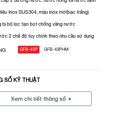
 cấp 2 đường nước: nước nóng và nước lạnh
 liệu Inox SUS304, màu inox mờ(bạc trắng)
 bị bộ lọc tạo bọt chống văng nước
ước 2 chế độ tùy chỉnh theo nhu cầu sử dụng
GFB-43P
GFB-43PHM
NG
G SỐ KỸ THUẬT
Xem chi tiết thông số