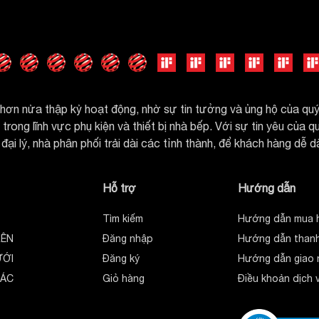
ua bảng sau:
ơn nửa thập kỷ hoạt động, nhờ sự tin tưởng và ủng hộ của q
rong lĩnh vực phụ kiện và thiết bị nhà bếp. Với sự tin yêu của 
đại lý, nhà phân phối trải dài các tỉnh thành, để khách hàng dễ 
Hỗ trợ
Hướng dẫn
ùng và mua sản phẩm
Tìm kiếm
Hướng dẫn mua 
iệu, đội ngũ chuyên gia GROB không ngừng nâng
RÊN
Đăng nhập
Hướng dẫn thanh
u mãi nhằm đem đến lợi ích tối đa nhất cho khách
ƯỚI
Đăng ký
Hướng dẫn giao 
 như cách tiếp đón khách hàng của mình bởi:
HÁC
Giỏ hàng
Điều khoản dịch 
ắp cả nước: Hà Nội, Hải Phòng, Đà Nẵng. TP Hồ Chí