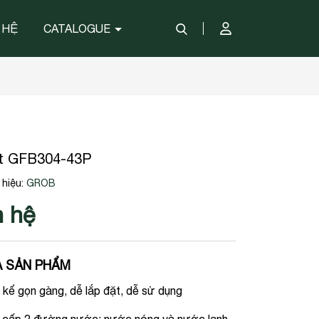
 HỆ
CATALOGUE
út GFB304-43P
hiệu:
GROB
n hệ
 SẢN PHẨM
 kế gọn gàng, dễ lắp đặt, dễ sử dụng