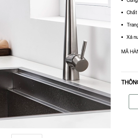
Cung
Chất
Trang
Xả n
MÃ HÀ
THÔN