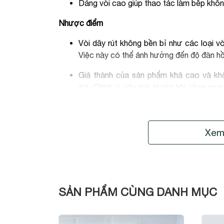
Dáng vòi cao giúp thao tác làm bếp không
Nhược điểm
Vòi dây rút không bền bỉ như các loại vò
Việc này có thể ảnh hưởng đến độ đàn hồi
Giá thành của sản phẩm khá cao và kh
trả.
Chính vì vậy mà trước khi chọn mu
sản phẩm này có thực sự cần thiết và ph
Điểm hạn chế của vòi rút
Xem
Vòi dây rút không bền bỉ như các loại vò
Việc này có thể ảnh hưởng đến độ đàn hồi
Khi sử dụng, cần hạn chế kéo đầu vòi ra 
chất lượng và tuổi thọ của vòi.
SẢN PHẨM CÙNG DANH MỤC
Hướng dẫn chi tiết cách lắp vòi rửa bát