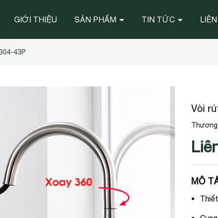
GIỚI THIỆU
SẢN PHẨM
TIN TỨC
LIÊN
B304-43P
Vòi r
Thương 
Liê
MÔ TẢ
Thiết