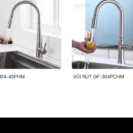
p đặt và kiểm tra vòi nước được chính xác.
 200mm để vòi rửa bát không bị gập hoặc đầu chờ
c đai ốc để tránh bị nứt vỡ, rò rỉ nước.
ậu rửa bát một cách thuận lợi, bạn cần chuẩn bị các
304-43PHM
VÒI RÚT GF-304PCHM