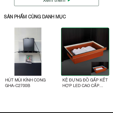
Xem thêm
SẢN PHẨM CÙNG DANH MỤC
HÚT MÙI KÍNH CONG
KỆ ĐỰNG ĐỒ GẤP KẾT
GHA-C2700B
HỢP LED CAO CẤP
HML-208 HML-209