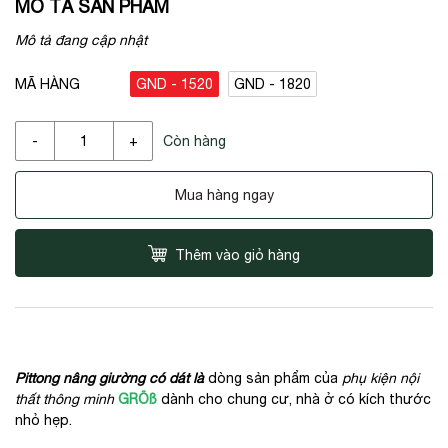
MÔ TẢ SẢN PHẨM
Mô tả đang cập nhật
GND - 1520
GND - 1820
MÃ HÀNG
Còn hàng
-
+
Mua hàng ngay
Thêm vào giỏ hàng
Pittong nâng giường có dát là
dòng sản phẩm của
phụ kiện nội
thất thông minh
GRÖß
dành cho chung cư, nhà ở có kích thước
nhỏ hẹp.