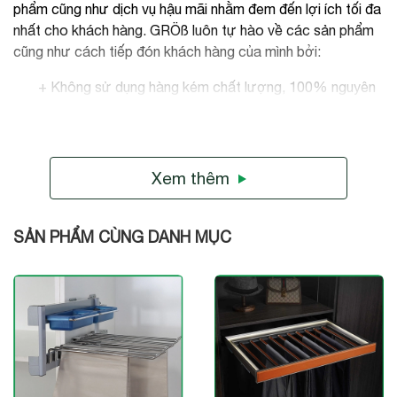
phẩm cũng như dịch vụ hậu mãi nhằm đem đến lợi ích tối đa
nhất cho khách hàng. GRÖß luôn tự hào về các sản phẩm
cũng như cách tiếp đón khách hàng của mình bởi:
+ Không sử dụng hàng kém chất lượng, 100% nguyên
liệu sản xuất phải đạt tiêu chuẩn và hướng tới độ bền cho
sản phẩm
+ Không phân biệt tầng lớp khách hàng, mỗi khách
Xem thêm
hàng đến GRÖß đều được nhân viên tiếp đãi và tư vấn
nhiệt tình
SẢN PHẨM CÙNG DANH MỤC
+ Chính sách bảo hành sản phẩm dài hạn lên đến 24
tháng, thủ tục giải quyết nhanh chóng
CÔNG TY TNHH ĐẦU TƯ KIM KHÍ THÔNG MINH VIỆT
ĐỨC
Hotline:
1900 066 616
Facebook:
Grob Việt Nam