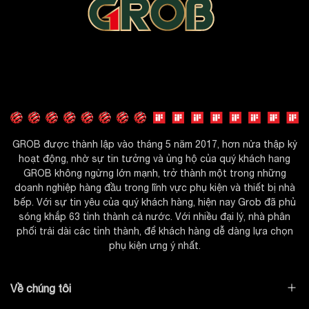
Tiện ích
+ Ray âm giảm chấn
Chất liệu
Hợp kim nhôm
Màu sắc
Màu vàng Gold
740*740*900
Kích thước
Bảo hành sản phẩm
24 tháng
Nhập khẩu
GROB VIỆT NAM
GROB được thành lập vào tháng 5 năm 2017, hơn nửa thập kỷ
Thương Hiệu
GROB
hoạt động, nhờ sự tin tưởng và ủng hộ của quý khách hang
GROB không ngừng lớn mạnh, trở thành một trong những
doanh nghiệp hàng đầu trong lĩnh vực phụ kiện và thiết bị nhà
bếp. Với sự tin yêu của quý khách hàng, hiện nay Grob đã phủ
sóng khắp 63 tỉnh thành cả nước. Với nhiều đại lý, nhà phân
phối trải dài các tỉnh thành, để khách hàng dễ dàng lựa chọn
phụ kiện ưng ý nhất.
Về chúng tôi