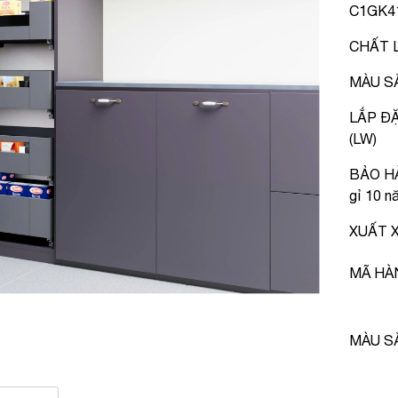
C1GK41
CHẤT L
MÀU SẮ
LẮP Đ
(LW)
BẢO HÀ
gỉ 10 n
XUẤT X
MÃ HÀ
MÀU S