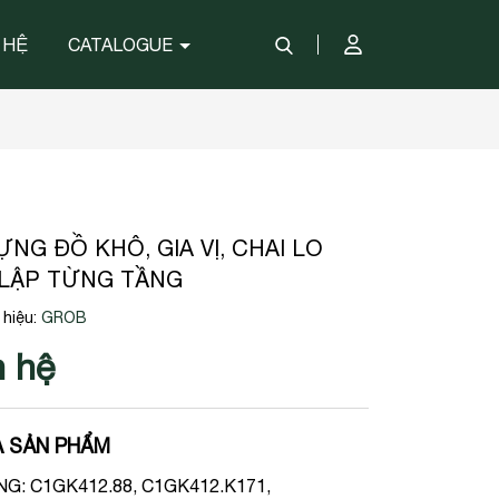
 HỆ
CATALOGUE
ỰNG ĐỒ KHÔ, GIA VỊ, CHAI LO
LẬP TỪNG TẦNG
hiệu:
GROB
n hệ
 SẢN PHẨM
G: C1GK412.88, C1GK412.K171,