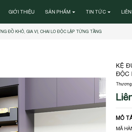
GIỚI THIỆU
SẢN PHẨM
TIN TỨC
LIÊN
NG ĐỒ KHÔ, GIA VỊ, CHAI LO ĐỘC LẬP TỪNG TẦNG
KỆ Đ
ĐỘC 
Thương 
Liê
MÔ TẢ
MÃ HÀN