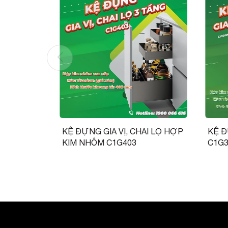
KỆ ĐỰNG GIA VỊ, CHAI LỌ HỢP
KỆ Đ
KIM NHÔM C1G403
C1G3