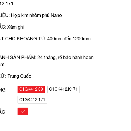
2.171
IỆU: Hợp kim nhôm phủ Nano
C: Xám ghi
ẶT CHO KHOANG TỦ: 400mm đến 1200mm
NH SẢN PHẨM: 24 tháng, rổ bảo hành hoen
ăm
Ứ: Trung Quốc
C1GK412.88
C1GK412.K171
NG
C1GK412.171
ẮC