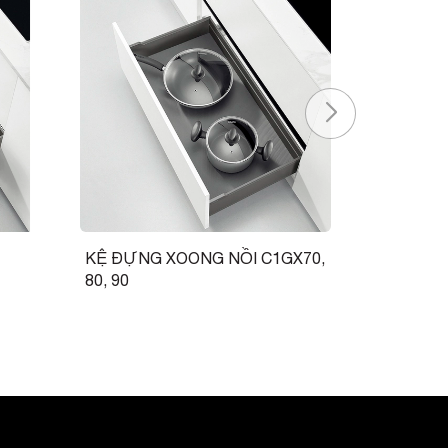
KỆ ĐỰNG XOONG NỒI C1GX70,
GIÁ BÁT 
80, 90