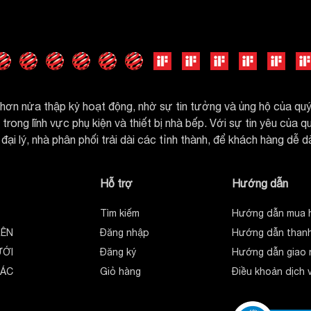
ờng Tân Thới Hiệp, TP Hồ Chí Minh.
2700 NEW
ùi kính cong
ơn nửa thập kỷ hoạt động, nhờ sự tin tưởng và ủng hộ của q
00m3/h
rong lĩnh vực phụ kiện và thiết bị nhà bếp. Với sự tin yêu của 
00W
đại lý, nhà phân phối trải dài các tỉnh thành, để khách hàng dễ 
, 50Hz/60Hz
tốc độ
Hỗ trợ
Hướng dẫn
t nhấn
58DB
Tìm kiếm
Hướng dẫn mua 
công suất 1.5W
RÊN
Đăng nhập
Hướng dẫn thanh
*430 mm
ƯỚI
Đăng ký
Hướng dẫn giao 
EW: 700- 2 bộ lọc
HÁC
Giỏ hàng
Điều khoản dịch 
 tích hợp trong máy