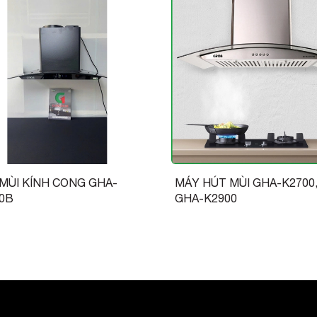
a từng căn bếp sẽ có nhiều kích thước hút mùi
 hiện rõ qua bảng sau:
MÙI KÍNH CONG GHA-
MÁY HÚT MÙI GHA-K2700
0B
GHA-K2900
ng và mua sản phẩm
iệu, đội ngũ chuyên gia GROB không ngừng nâng
u mãi nhằm đem đến lợi ích tối đa nhất cho khách
 như cách tiếp đón khách hàng của mình bởi:
ắp cả nước: Hà Nội, Hải Phòng, Đà Nẵng. TP Hồ Chí