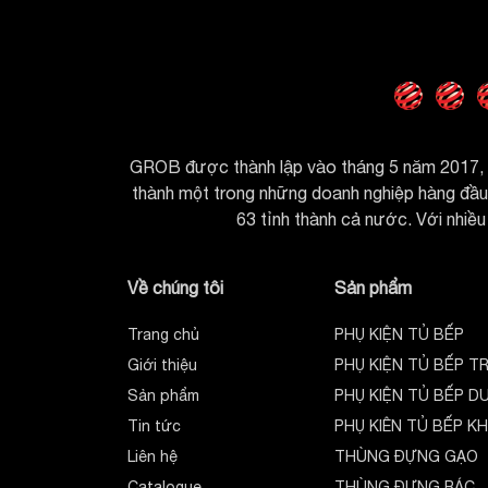
GROB TP. HCM:
551/162 Lê Văn Khương, Phư
####
GHA-K
Mã hàng
Model
Máy hút m
GROB được thành lập vào tháng 5 năm 2017, h
Công suất
10
thành một trong những doanh nghiệp hàng đầu t
Động cơ tụ điện
2
63 tỉnh thành cả nước. Với nhiều 
Điện áp
220/240V
Tốc độ hút
3 
Về chúng tôi
Sản phẩm
Điều khiển
Nố
Độ ồn
<
Trang chủ
PHỤ KIỆN TỦ BẾP
Đèn chiếu sáng
2 Đèn LED 
Giới thiệu
PHỤ KIỆN TỦ BẾP T
Đường kính nắp ống khói
500
Sản phẩm
PHỤ KIỆN TỦ BẾP D
+ GHA- K2700 N
Bộ lọc
Tin tức
PHỤ KIÊN TỦ BẾP K
Liên hệ
THÙNG ĐỰNG GẠO
+ Than hoạt tính
Catalogue
THÙNG ĐỰNG RÁC