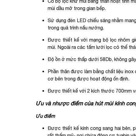
Có bộ lọc khử mùi bằng than hoạt tính ma
mùi dầu mỡ trong gian bếp.
Sử dụng đèn LED chiếu sáng nhằm mang 
trong quá trình nấu nướng.
Được thiết kế với mạng bộ lọc nhôm gi
mùi. Ngoài ra các tấm lưới lọc có thể th
Độ ồn ở mức thấp dưới 58Db, không gây 
Phần thân được làm bằng chất liệu inox
cơ bên trong được hoạt động ổn định.
Được thiết kế với 2 kích thước 700mm v
Ưu và nhược điểm của hút mùi kính con
Ưu điểm
Được thiết kế kính cong sang hai bên, 
rất thẩm mỹ- nơi chứa động cơ tuabin và 