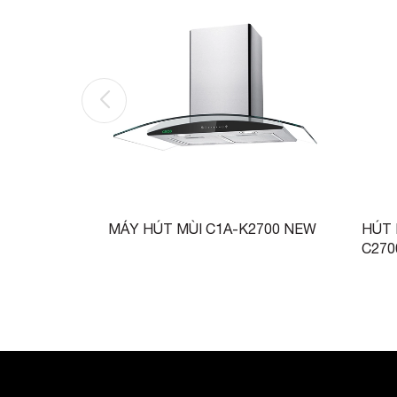
Bỏ hẳn một khoang tủ bếp nếu làm tủ.
Thông số kỹ thuật của sản phẩm
Tùy vào nhu cầu sử dụng và kích thước củ
khác nhau. Mọi thông tin về sản phẩm được thể
MÁY HÚT MÙI C1A-K2700 NEW
HÚT 
C270
Tại sao GROB được khách hàng tin dù
Với phương châm lấy chữ tín làm thương h
cao chất lượng sản phẩm cũng như dịch vụ hậ
hàng. GROB luôn tự hào về các sản phẩm cũng
GROB hệ thống đại lý, chi nhánh trên kh