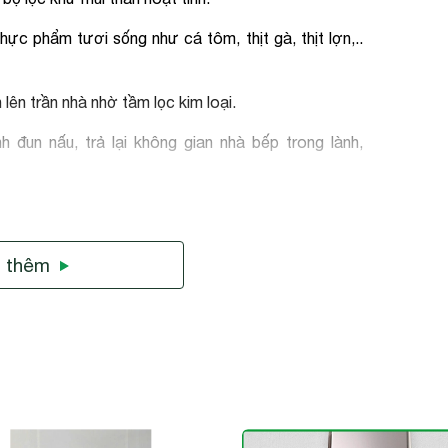
hực phẩm tươi sống như cá tôm, thịt gà, thịt lợn,..
ên trần nhà nhờ tầm lọc kim loại.
 đun nấu, trả lại không gian nhà bếp trong lành,
CO, CO2,... trong quá trình đun nấu, bảo vệ sức khỏe
 thêm
lửa lớn.
 không gian nhà bếp trở nên hiện đại và sang trọng
ng dày dặn, kích thước dài vì vậy sẽ không phù hợp