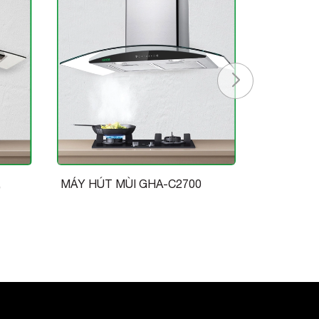
,
MÁY HÚT MÙI GHA-C2700
MÁY HÚT 
GH-KS19