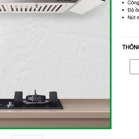
Công
Độ ồ
Nút n
THÔN