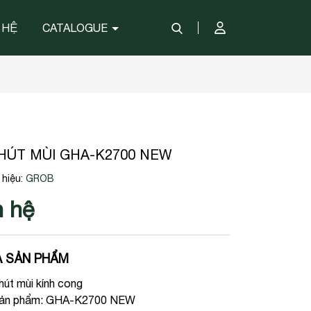
 HỆ
CATALOGUE
HÚT MÙI GHA-K2700 NEW
hiệu:
GROB
n hệ
 SẢN PHẨM
hút mùi kính cong
ản phẩm: GHA-K2700 NEW