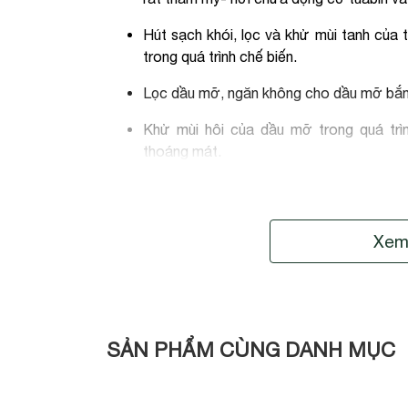
Hút sạch khói, lọc và khử mùi tanh của t
trong quá trình chế biến.
Lọc dầu mỡ, ngăn không cho dầu mỡ bắn l
Khử mùi hôi của dầu mỡ trong quá trình
thoáng mát.
Lọc các chất thải, khí thải độc hại như 
cho cả gia đình.
Xem
Hút hơi nóng khi đun nấu thức ăn ở nhiệt 
Là một vật dụng đồ dùng trang trí, giúp
hơn.
Nhược điểm
SẢN PHẨM CÙNG DANH MỤC
Máy được thiết kế với kiểu dáng kính co
với gia đình có không gian bếp nhỏ, hẹp.