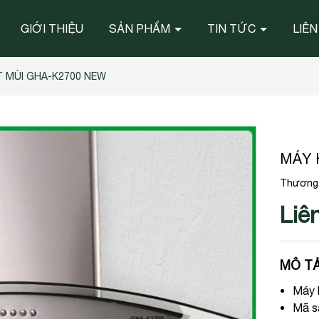
GIỚI THIỆU
SẢN PHẨM
TIN TỨC
LIÊN
 MÙI GHA-K2700 NEW
MÁY 
Thương 
Liê
MÔ TẢ
Máy 
Mã s