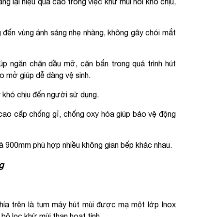
ng lại hiệu quả cao trong việc khử mùi hôi khó chịu,
đến vùng ánh sáng nhẹ nhàng, không gây chói mắt
úp ngăn chặn dầu mỡ, cặn bẩn trong quá trình hút
áo mở giúp dễ dàng vệ sinh.
khó chịu đến người sử dụng.
 cao cấp chống gỉ, chống oxy hóa giúp bảo vệ động
à 900mm phù hợp nhiều không gian bếp khác nhau.
g
phía trên là tum máy hút mùi được mạ một lớp Inox
bộ lọc khử mùi than hoạt tính.