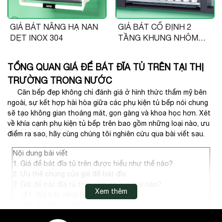
GIÁ BÁT NÂNG HẠ NAN
GIÁ BÁT CỐ ĐỊNH 2
DẸT INOX 304
TẦNG KHUNG NHÔM
SUS304
TỔNG QUAN GIÁ ĐỂ BÁT ĐĨA TỦ TRÊN TẠI THỊ
TRƯỜNG TRONG NƯỚC
Căn bếp đẹp không chỉ đánh giá ở hình thức thẩm mỹ bên
ngoài, sự kết hợp hài hòa giữa các phụ kiện tủ bếp nói chung
sẽ tạo không gian thoáng mát, gọn gàng và khoa học hơn. Xét
về khía cạnh phụ kiện tủ bếp trên bao gồm những loại nào, ưu
điểm ra sao, hãy cùng chúng tôi nghiên cứu qua bài viết sau.
Nội dung bài viết
1. Giá để bát đĩa tủ trên được hiểu như thế nào?
2. Ưu thế chung của giá để bát đĩa.
3. Giá để bát đĩa tủ trên gồm những loại nào?
Xem thêm
3.1. Giá bát nâng hạ
3.2. Giá bát cố định inox
3.3. Giá bát cố định chữ V