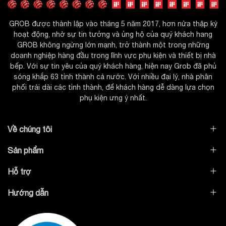
Kéo cắt
Súng bắn keo nhựa
GROB được thành lập vào tháng 5 năm 2017, hơn nửa thập kỷ
Thước đo, bằng dính, gang tay
hoạt động, nhờ sự tin tưởng và ủng hộ của quý khách hang
Khi cần chuẩn bị đầy đủ chúng ta cần bắt tay vào lắp
GROB không ngừng lớn mạnh, trở thành một trong những
đặt
doanh nghiệp hàng đầu trong lĩnh vực phụ kiện và thiết bị nhà
bếp. Với sự tin yêu của quý khách hàng, hiện nay Grob đã phủ
Lưu ý an toàn khi sử dụng
sóng khắp 63 tỉnh thành cả nước. Với nhiều đại lý, nhà phân
phối trải dài các tỉnh thành, để khách hàng dễ dàng lựa chọn
Vệ sinh chậu rửa bát thường xuyên hằng ngày, có thể
phụ kiện ưng ý nhất.
sử dụng xà phòng rửa chén và miếng bọt biển để chà
rửa nhẹ nhàng, sau đó xả nước mạnh để chậu sạch
Về chúng tôi
sẽ trở lại
Giữ cho rổ lọc rác inox thông thoáng, không bị tắc
Sản phẩm
nghẽn do thức ăn thừa đọng lại.
Hỗ trợ
Không nên sử dụng bùi nhùi kim loại và các chất hóa
Hướng dẫn
học có tính ăn mòn mạnh để vệ sinh chậu rửa bát.
Không đặt vào bên trong chậu rửa những vật dụng,