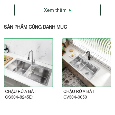
thường đảm bảo an toàn cho sức khỏe lại dễ dàng
vệ sinh và có độ bền cao.
Xem thêm
Nhược điểm
SẢN PHẨM CÙNG DANH MỤC
Khi sử dụng loại chậu 2 hố, người dùng cần chú ý
tránh văng dầu từ ngăn rửa bát sang bên rau củ để
bảo đảm an toàn sức khỏe cho gia đình.
Kích thước chậu chỉ phù hợp với những gia đình có
diện tích căn bếp lớn.
Thông số kỹ thuật của sản phẩm
Mọi thông tin về sản phẩm được thể hiện rõ qua bảng sau:
CHẬU RỬA BÁT
CHẬU RỬA BÁT
GS304-8245E1
GV304-9050