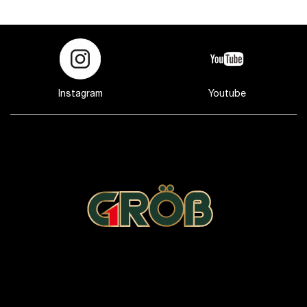
Hướng dẫn cách lắp đặt sản phẩm
Vị trí lắp đặt
Lắp đặt chậu rửa bát trên mặt phẳng, không bị cong
Instagram
Youtube
vênh hay nghiêng ngả để tránh tình trạng bí nước,
đọng nước.
Đảm bảo nguồn nước cấp và thoát nước phù hợp,
thông thoáng và an toàn
Hạn chế tận dụng không gian bếp dưới chậu rửa để
chứa vật dụng
Tiêu chuẩn lắp đặt
Để quá trình lắp đặt được thuận lợi và suôn sẻ bạn cần
chuẩn bị đầy đủ các dụng cụ:
May khoan